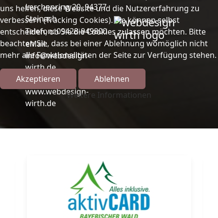
Lerchenring 20, 94377
uns helfen, diese Website und die Nutzererfahrung zu
Steinach
verbessern (Tracking Cookies). Sie können selbst
Telefon: 09428-949800
entscheiden, ob Sie die Cookies zulassen möchten. Bitte
beachten Sie, dass bei einer Ablehnung womöglich nicht
eMail:
mehr alle Funktionalitäten der Seite zur Verfügung stehen.
info@webdesign-
wirth.de
Akzeptieren
Ablehnen
Internet:
www.webdesign-
Weitere Informationen
wirth.de