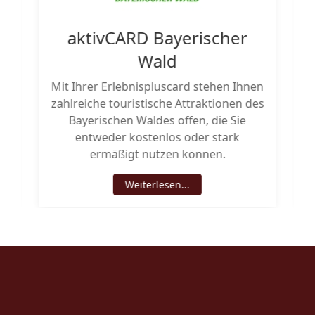
n
aktivCARD Bayerischer
Wald
e
Mit Ihrer Erlebnispluscard stehen Ihnen
h
zahlreiche touristische Attraktionen des
Bayerischen Waldes offen, die Sie
entweder kostenlos oder stark
ermäßigt nutzen können.
Weiterlesen...