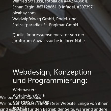
Wilfried Sträussl, fotolia.de #44274366 ©
Erhan Ergin, #67128861 © infadel, #3073971
pixabay.com
Waldwipfelweg GmbH, Rodel- und
Freizeitparadies St. Englmar GmbH
Quelle:
Impressumsgenerator
von der
Juraforum-Anwaltssuche
in Ihrer Nähe.
Webdesign, Konzeption
und Programmierung:
Webmaster:
Webdesign Wirth
Wir benutzen Cookies
Christian Wirth, Dipl.-
Wir nutzen Cookies auf unserer Website. Einige von ihnen
Ing.(FH)
sind essenziell für den Betrieb der Seite, während andere