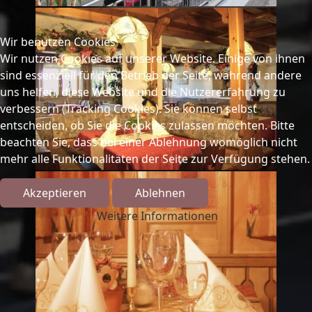
Wir benutzen Cookies
Wir nutzen Cookies auf unserer Website. Einige von ihnen
sind essenziell für den Betrieb der Seite, während andere
uns helfen, diese Website und die Nutzererfahrung zu
verbessern (Tracking Cookies). Sie können selbst
entscheiden, ob Sie die Cookies zulassen möchten. Bitte
beachten Sie, dass bei einer Ablehnung womöglich nicht
mehr alle Funktionalitäten der Seite zur Verfügung stehen.
Akzeptieren
Ablehnen
Weitere Informationen